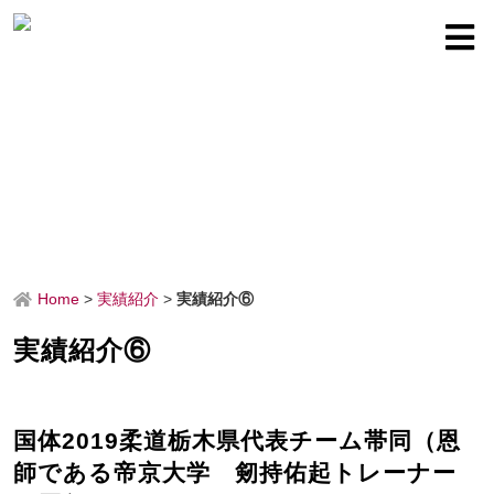
Home
>
実績紹介
>
実績紹介⑥
実績紹介⑥
国体2019柔道栃木県代表チーム帯同（恩
師である帝京大学 剱持佑起トレーナー